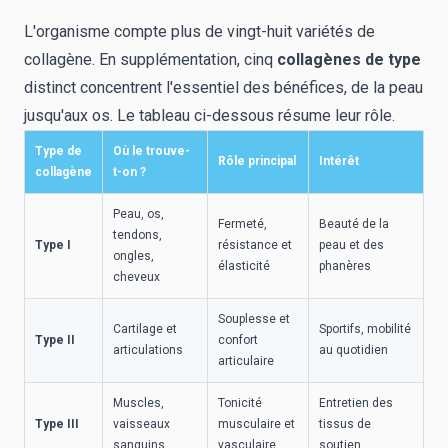
L'organisme compte plus de vingt-huit variétés de
collagène. En supplémentation, cinq
collagènes de type
distinct concentrent l'essentiel des bénéfices, de la peau
jusqu'aux os. Le tableau ci-dessous résume leur rôle.
Type de
Où le trouve-
Rôle principal
Intérêt
collagène
t-on ?
Peau, os,
Fermeté,
Beauté de la
tendons,
Type I
résistance et
peau et des
ongles,
élasticité
phanères
cheveux
Souplesse et
Cartilage et
Sportifs, mobilité
Type II
confort
articulations
au quotidien
articulaire
Muscles,
Tonicité
Entretien des
Type III
vaisseaux
musculaire et
tissus de
sanguins
vasculaire
soutien