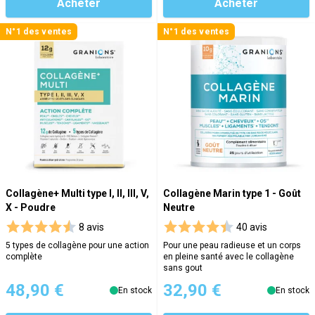
Acheter
Acheter
N°1 des ventes
N°1 des ventes
Collagène+ Multi type I, II, III, V,
Collagène Marin type 1 - Goût
X - Poudre
Neutre
8 avis
40 avis
5 types de collagène pour une action
Pour une peau radieuse et un corps
complète
en pleine santé avec le collagène
sans gout
48,90 €
32,90 €
En stock
En stock