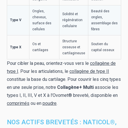
Ongles,
Beauté des
Solidité et
cheveux,
ongles,
Type V
régénération
surface des
assemblage des
cellulaire
cellules
fibres
Structure
Os et
Soutien du
Type X
osseuse et
cartilages
capital osseux
cartilagineuse
Pour cibler la peau, orientez-vous vers le
collagène de
type I
. Pour les articulations, le
collagène de type II
constitue la base du cartilage. Pour couvrir les cinq types
en une seule prise, notre
Collagène+ Multi
associe les
types I, II, III, V et X à l'Ovomet® breveté, disponible en
comprimés
ou en
poudre
.
NOS ACTIFS BREVETÉS : NATICOL®,