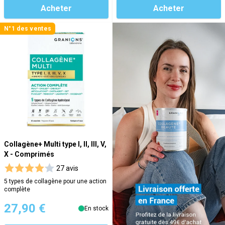
Acheter
Acheter
N°1 des ventes
Collagène+ Multi type I, II, III, V,
X - Comprimés
27 avis
5 types de collagène pour une action
complète
27,90 €
En stock