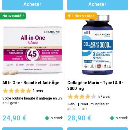
Acheter
Acheter
Nouveauté !
N°1 des ventes
All In One - Beauté et Anti-Âge
Collagène Marin - Type I & II -
3000 mg
1 avis
57 avis
Votre routine beauté & anti-âge en un
seul geste
3-en-1 | Peau , muscles et
articulations
24,90 €
28,90 €
En stock
En stock