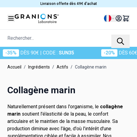
Allez au contenu
Livraison offerte dès 49€ d'achat
Langue
Rechercher...
ÈS 90€
| CODE :
SUN35
-20%
DÈS 60€
| CODE :
Accueil
/
Ingrédients
/
Actifs
/
Collagène marin
Collagène marin
Naturellement présent dans l'organisme, le
collagène
marin
soutient l'élasticité de la peau, le confort
articulaire et le maintien de la masse musculaire. Sa
production diminue avec l'âge, d'où l'intérêt d'une
supplémentation ciblée et facile à assimiler. Nos