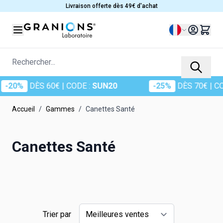
Allez au contenu
Livraison offerte dès 49€ d'achat
Langue
Rechercher...
-20%
DÈS 60€
| CODE :
SUN20
-25%
DÈS 70€
| COD
Accueil
/
Gammes
/
Canettes Santé
Canettes Santé
Trier par