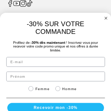
-30% SUR VOTRE
4.7
/
5
COMMANDE
Profitez de
-30% dès maintenant
! Inscrivez vous pour
recevoir votre code promo unique et nos offres à durée
limitée.
© Laboratoire des GRANIONS 2026 | Paiement sécurisé | *Norme AFNOR NF EN
Email
17444. Voir fiche produit.
eafit.com
|
punch-power.com
Prénom
Paiement sécurisé avec
Genre
Femme
Homme
Recevoir mon -30%