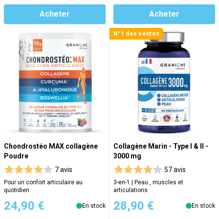
Acheter
Acheter
N°1 des ventes
Chondrostéo MAX collagène
Collagène Marin - Type I & II -
Poudre
3000 mg
7 avis
57 avis
Pour un confort articulaire au
3-en-1 | Peau , muscles et
quotidien
articulations
24,90 €
28,90 €
En stock
En stock