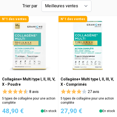
Trier par
N°1 des ventes
N°1 des ventes
Collagène+ Multi type I, II, III, V,
Collagène+ Multi type I, II, III, V,
X - Poudre
X - Comprimés
8 avis
27 avis
5 types de collagène pour une action
5 types de collagène pour une action
complète
complète
48,90 €
27,90 €
En stock
En stock