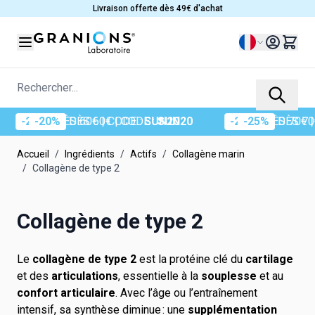
Allez au contenu
Livraison offerte dès 49€ d'achat
Langue
Rechercher...
DÈS 60€
| CODE :
SUN20
-25%
DÈS 70€
| CODE :
S
Accueil
/
Ingrédients
/
Actifs
/
Collagène marin
/
Collagène de type 2
Collagène de type 2
Le
collagène de type 2
est la protéine clé du
cartilage
et des
articulations
, essentielle à la
souplesse
et au
confort articulaire
. Avec l’âge ou l’entraînement
intensif, sa synthèse diminue : une
supplémentation