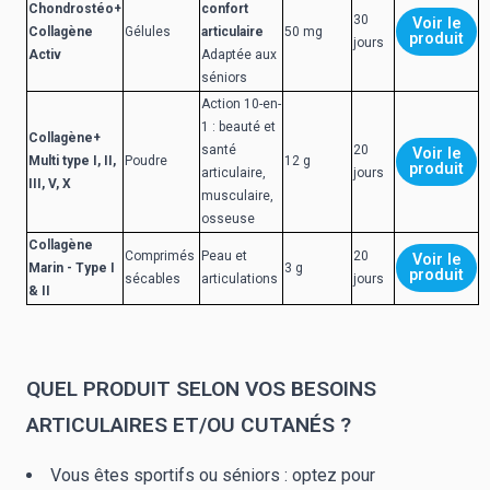
Chondrostéo+
confort
30
Voir le
Collagène
Gélules
articulaire
50 mg
produit
jours
Activ
Adaptée aux
séniors
Action 10-en-
1 : beauté et
Collagène+
santé
20
Voir le
Multi type I, II,
Poudre
12 g
produit
articulaire,
jours
III, V, X
musculaire,
osseuse
Collagène
Comprimés
Peau et
20
Voir le
Marin - Type I
3 g
produit
sécables
articulations
jours
& II
QUEL PRODUIT SELON VOS BESOINS
ARTICULAIRES ET/OU CUTANÉS ?
Vous êtes sportifs ou séniors : optez pour