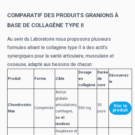
COMPARATIF DES PRODUITS GRANIONS À
BASE DE COLLAGÈNE TYPE II
Au sein du Laboratoire nous proposons plusieurs
formules alliant le collagène type II à des actifs
synergiques pour la santé articulaire, musculaire et
osseuse, adapté aux besoins de chacun :
Dosage
Durée
Découvrez
Produit
Forme
Cible
en
de
le
collagène
cure
Action
globale :
Chondrostéo
articulations,
30
Voir le
Comprimés
500 mg
produit
Max
cartilages,
jours
os et
tendons
Souplesse et