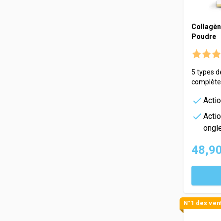
Collagène+
Poudre
5 types d
complète
Actio
Actio
ongl
48,90
N°1 des ven