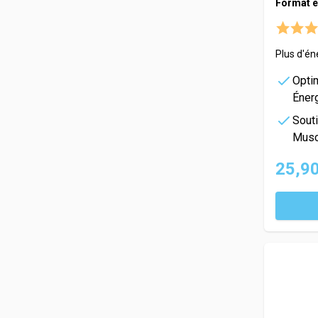
Format é
Plus d'én
Opti
Éner
Sout
Musc
25,90