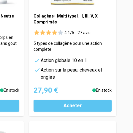
 Neutre
Collagène+ Multi type I, II, III, V, X -
Comprimés
4.1/5 -
27 avis
orps en
sans gout
5 types de collagène pour une action
complète
Action globale 10 en 1
Action sur la peau, cheveux et
ongles
27,90 €
En stock
En stock
Acheter