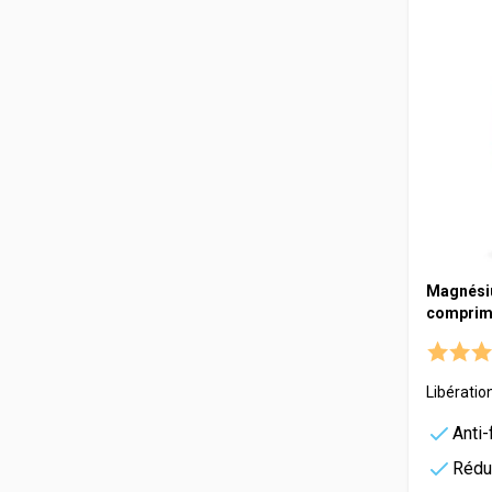
Magnésiu
comprim
Libératio
Anti-
Rédui