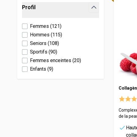
Skip to product list
Profil
Hydratation
Levure de bière
Troubles Masculins
Manganèse
Vitamineris
filter
Immunité
Mélatonine
Yeux
Molybdène
All-in-One
Femmes
(
121
)
Libido
Morosil
Potassium
Somatoline
Hommes
(
115
)
Niacinamide
Sélénium
Seniors
(
108
)
Effervescente
Omega 3
Zinc
Sportifs
(
90
)
Probiotiques
Femmes enceintes
(
20
)
Shilajit
Enfants
(
9
)
Collagèn
Complexe 
de la pea
Haut
coll