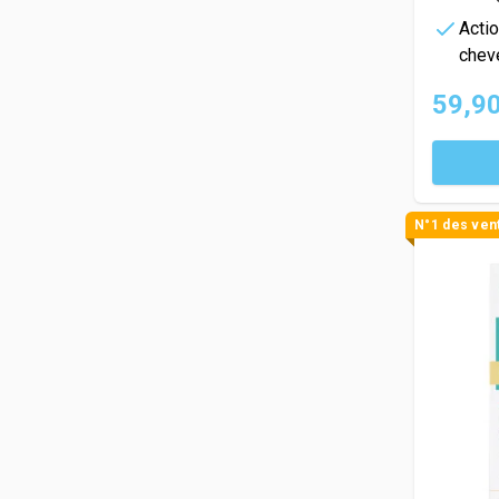
Actio
chev
59,90
N°1 des ven