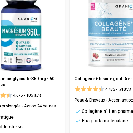
m bisglycinate 360 mg - 60
Collagène + beauté goût Gre
és
4.4/5 -
54 avis
4.6/5 -
105 avis
Peau & Cheveux - Action antio
n prolongée - Action 24 heures
Collagène n°1 en pharma
fatigue
Bas poids moléculaire
t le stress