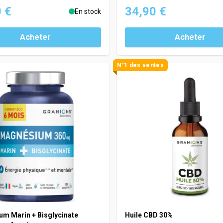
 €
34,90 €
En stock
Acheter
Acheter
N°1 des ventes
m Marin + Bisglycinate
Huile CBD 30%