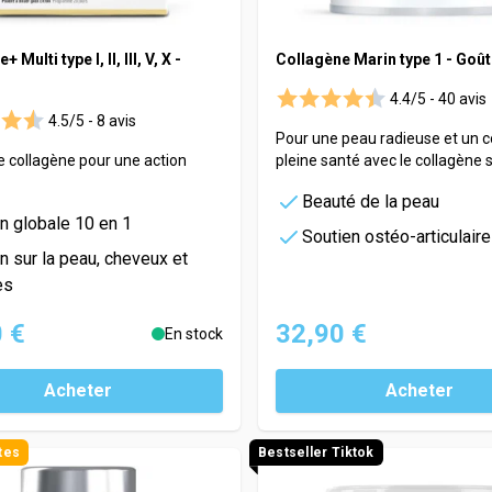
 Multi type I, II, III, V, X -
Collagène Marin type 1 - Goût
4.4/5 -
40 avis
4.5/5 -
8 avis
Pour une peau radieuse et un c
e collagène pour une action
pleine santé avec le collagène 
Beauté de la peau
n globale 10 en 1
Soutien ostéo-articulaire
n sur la peau, cheveux et
es
 €
32,90 €
En stock
Acheter
Acheter
tes
Bestseller Tiktok