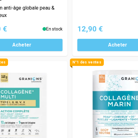
n anti-âge globale peau &
eux
 €
12,90 €
En stock
Acheter
Acheter
tes
N°1 des ventes