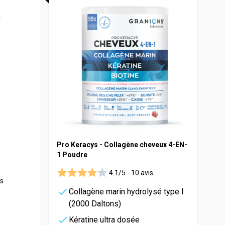
Pro Keracys - Collagène cheveux 4-EN-
1 Poudre
4.1/5 -
10 avis
es
Collagène marin hydrolysé type I
(2000 Daltons)
Kératine ultra dosée