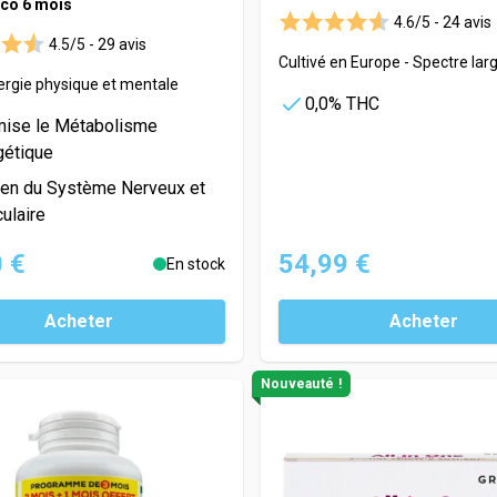
co 6 mois
4.6/5 -
24 avis
4.5/5 -
29 avis
Cultivé en Europe - Spectre lar
ergie physique et mentale
0,0% THC
mise le Métabolisme
gétique
ien du Système Nerveux et
ulaire
 €
54,99 €
En stock
Acheter
Acheter
Nouveauté !