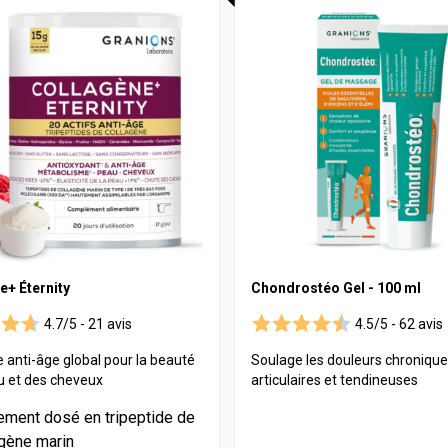
Maca
Pat'Patrouille
Myrtille
Longévité
Propolis
EAFIT
Psyllium
Canettes Santé
Quinquina
Reine des prés
Rhodiola
Vigne rouge
Safran
e+ Éternity
Chondrostéo Gel - 100 ml
4.7/5 -
21 avis
4.5/5 -
62 avis
anti-âge global pour la beauté
Soulage les douleurs chroniqu
u et des cheveux
articulaires et tendineuses
ement dosé en tripeptide de
agène marin