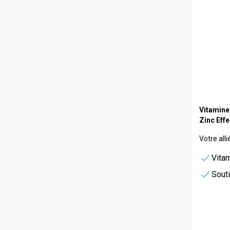
Vitamine
Zinc Eff
Votre all
Vitam
Souti