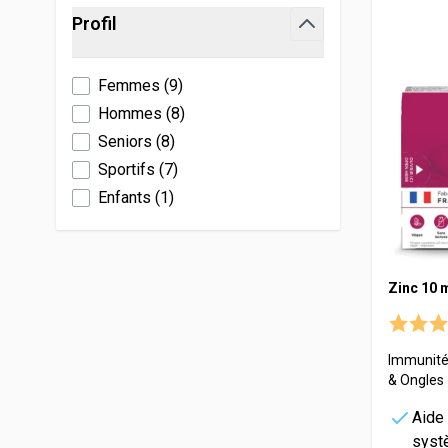
Skip to product list
Profil
Hydratation
Levure de bière
Troubles Masculins
Manganèse
Vitamineris
filter
Immunité
Mélatonine
Yeux
Molybdène
All-in-One
Femmes
(
9
)
Libido
Morosil
Potassium
Somatoline
Hommes
(
8
)
Niacinamide
Sélénium
Seniors
(
8
)
Effervescente
Omega 3
Zinc
Sportifs
(
7
)
Probiotiques
Enfants
(
1
)
Shilajit
Zinc 10 
Immunité
& Ongles
Aide
syst