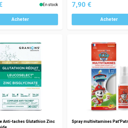
€
7,90 €
En stock
Acheter
Acheter
 Anti-taches Glutathion Zinc
Spray multivitamines Pat'Patr
mide