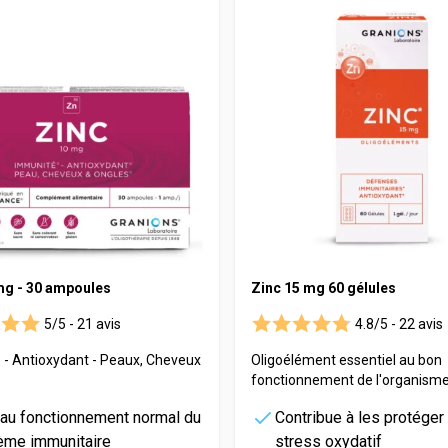
Maca
Pat'Patrouille
Myrtille
Longévité
Propolis
EAFIT
Psyllium
Canettes Santé
Quinquina
Reine des prés
Rhodiola
Vigne rouge
Safran
mg - 30 ampoules
Zinc 15 mg 60 gélules
5/5 -
21 avis
4.8/5 -
22 avis
 - Antioxydant - Peaux, Cheveux
Oligoélément essentiel au bon
fonctionnement de l'organism
 au fonctionnement normal du
Contribue à les protéger 
ème immunitaire
stress oxydatif