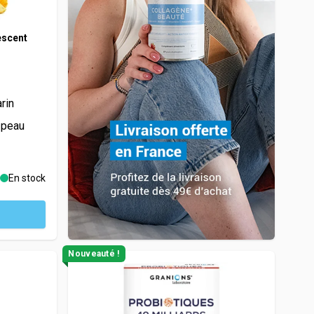
escent
rin
a peau
En stock
Nouveauté !