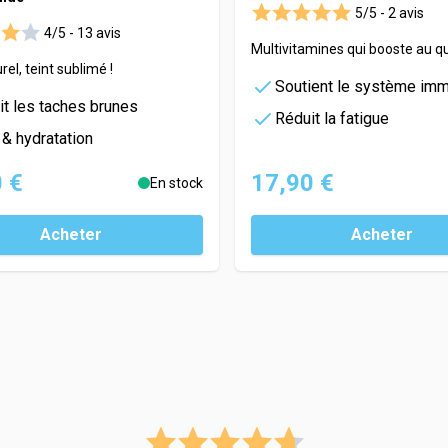
5/5 -
2 avis
4/5 -
13 avis
Multivitamines qui booste au q
rel, teint sublimé !
Soutient le système imm
it les taches brunes
Réduit la fatigue
 & hydratation
 €
17,90 €
En stock
Acheter
Acheter