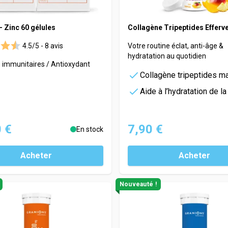
– Zinc 60 gélules
Collagène Tripeptides Efferv
4.5/5 -
8 avis
Votre routine éclat, anti-âge &
hydratation au quotidien
 immunitaires / Antioxydant
Collagène tripeptides ma
Aide à l’hydratation de l
 €
7,90 €
En stock
Acheter
Acheter
Nouveauté !