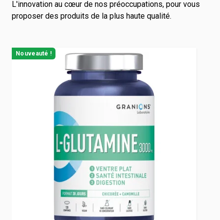
L'innovation au cœur de nos préoccupations, pour vous
proposer des produits de la plus haute qualité.
Navigating through the elements of the carousel is possible us
Press to skip carousel
Press to go to carousel navigation
Nouveauté !
N