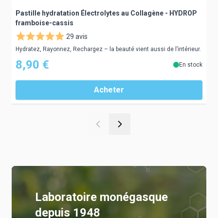
Pastille hydratation Électrolytes au Collagène - HYDROP
P
framboise-cassis
29 avis
C
Hydratez, Rayonnez, Rechargez – la beauté vient aussi de l’intérieur.
8,90 €
En stock
Acheter
Laboratoire monégasque
depuis 1948