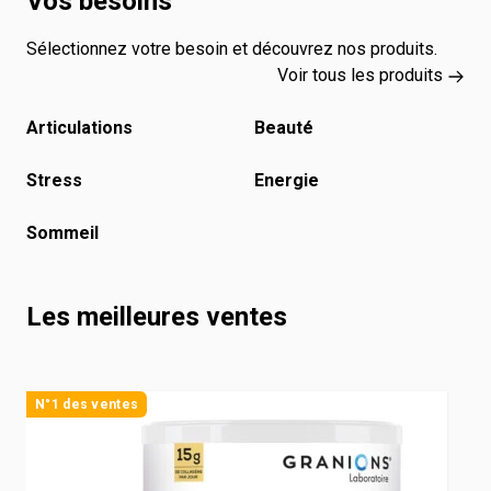
Vos besoins
Sélectionnez votre besoin et découvrez nos produits.
Voir tous les produits
Articulations
Beauté
Stress
Energie
Sommeil
Les meilleures ventes
Navigating through the elements of the carousel is possible us
Press to skip carousel
Press to go to carousel navigation
N°1 des ventes
B