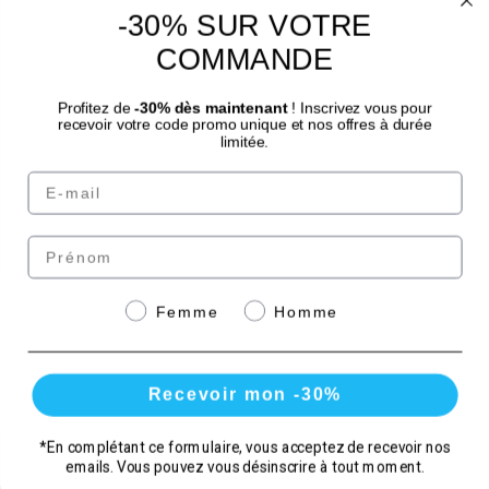
-30% SUR VOTRE
4.7
/
5
COMMANDE
Profitez de
-30% dès maintenant
! Inscrivez vous pour
recevoir votre code promo unique et nos offres à durée
limitée.
© Laboratoire des GRANIONS 2026 | Paiement sécurisé | *Norme AFNOR NF EN
Email
17444. Voir fiche produit.
eafit.com
|
punch-power.com
Prénom
Paiement sécurisé avec
Genre
Femme
Homme
Recevoir mon -30%
*En complétant ce formulaire, vous acceptez de recevoir nos
Quantité
emails. Vous pouvez vous désinscrire à tout moment.
Acheter