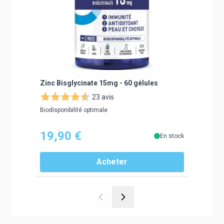
Zinc Bisglycinate 15mg - 60 gélules
Probioti
23 avis
Biodisponibilité optimale
Rééquilibr
19,90 €
20,9
En stock
Acheter