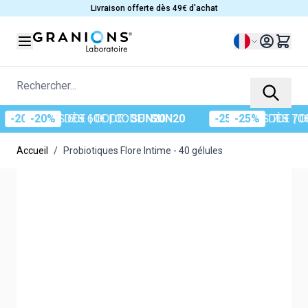
Allez au contenu
Livraison offerte dès 49€ d'achat
Langue
Rechercher...
ÈS 60€
| CODE :
SUN20
-25%
DÈS 70€
| CODE :
SUN
Accueil
/
Probiotiques Flore Intime - 40 gélules
Main image
Click to view image in fullscreen