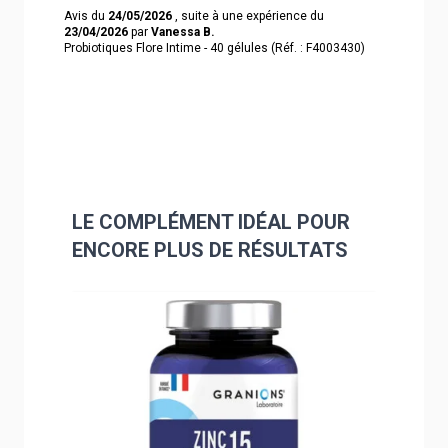
Avis du
24/05/2026
, suite à une expérience du
23/04/2026
par
Vanessa B.
Probiotiques Flore Intime - 40 gélules (Réf. : F4003430)
LE COMPLÉMENT IDÉAL POUR
ENCORE PLUS DE RÉSULTATS
Navigating through the elements of the carousel is poss
Press to skip carousel
Press to go to carousel navigation
Nouveaut