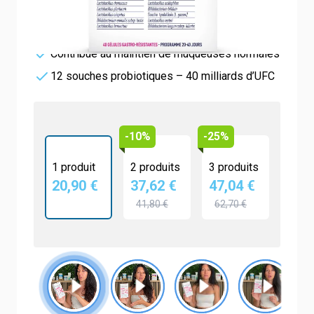
Rééquilibre la flore vaginale
Aide à réduire les inconforts intimes
Contribue au maintien de muqueuses normales
12 souches probiotiques – 40 milliards d’UFC
-10%
-25%
1 produit
2 produits
3 produits
20,90 €
37,62 €
47,04 €
41,80 €
62,70 €