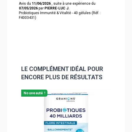
Avis du
11/06/2026
, suite à une expérience du
07/05/2026
par
PIERRE-LUC J.
Probiotiques Immunité & Vitalité - 40 gélules (Réf. :
F4003431)
LE COMPLÉMENT IDÉAL POUR
ENCORE PLUS DE RÉSULTATS
Navigating through the elements of the carousel is poss
Press to skip carousel
Nouveauté !