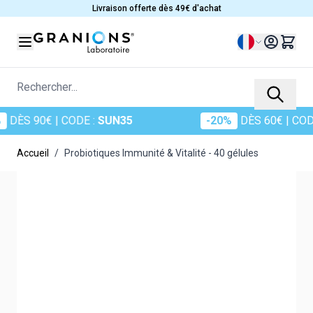
Allez au contenu
Livraison offerte dès 49€ d'achat
Langue
Rechercher...
€
| CODE :
SUN35
-20%
DÈS 60€
| CODE :
SUN2
Accueil
/
Probiotiques Immunité & Vitalité - 40 gélules
Main image
Click to view image in fullscreen