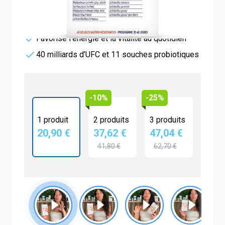
Soutient les défenses immunitaires
Contribue à réduire la fatigue
Favorise l’énergie et la vitalité au quotidien
40 milliards d’UFC et 11 souches probiotiques
-10%
-25%
1 produit
2 produits
3 produits
20,90 €
37,62 €
47,04 €
41,80 €
62,70 €