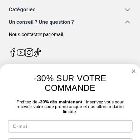
Catégories
Un conseil ? Une question ?
Nous contacter par email
-30% SUR VOTRE
4.7
/
5
COMMANDE
Profitez de
-30% dès maintenant
! Inscrivez vous pour
recevoir votre code promo unique et nos offres à durée
limitée.
© Laboratoire des GRANIONS 2026 | Paiement sécurisé | *Norme AFNOR NF EN
Email
17444. Voir fiche produit.
eafit.com
|
punch-power.com