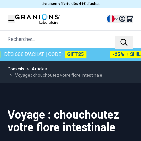
Allez au contenu
Livraison offerte dès 49€ d'achat
Langue
Rechercher...
DÈS 60€ D'ACHAT
| CODE :
GIFT25
-25% + SHIL
Conseils
>
Articles
>
Voyage : chouchoutez votre flore intestinale
Voyage : chouchoutez
votre flore intestinale