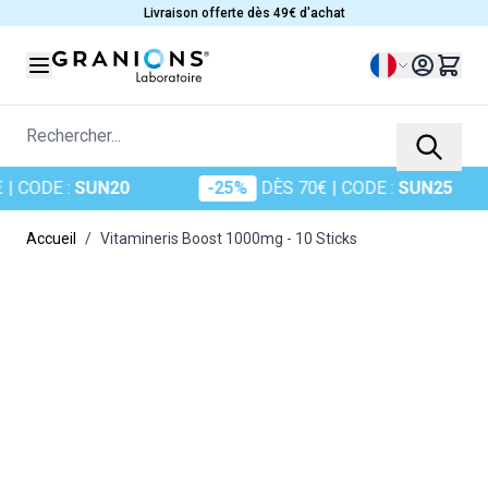
Allez au contenu
Livraison offerte dès 49€ d'achat
Langue
Rechercher...
ODE :
SUN20
-25%
DÈS 70€
| CODE :
SUN25
Accueil
/
Vitamineris Boost 1000mg - 10 Sticks
Main image
Click to view image in fullscreen