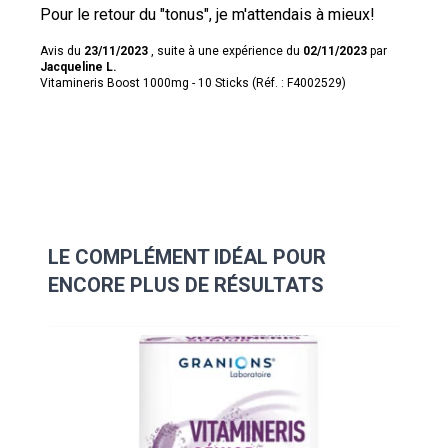
Pour le retour du "tonus", je m'attendais à mieux!
Avis du
23/11/2023
, suite à une expérience du
02/11/2023
par
Jacqueline L.
Vitamineris Boost 1000mg - 10 Sticks (Réf. : F4002529)
LE COMPLÉMENT IDÉAL POUR
ENCORE PLUS DE RÉSULTATS
Navigating through the elements of the carousel is possibl
Press to skip carousel
Press to go to carousel navigation