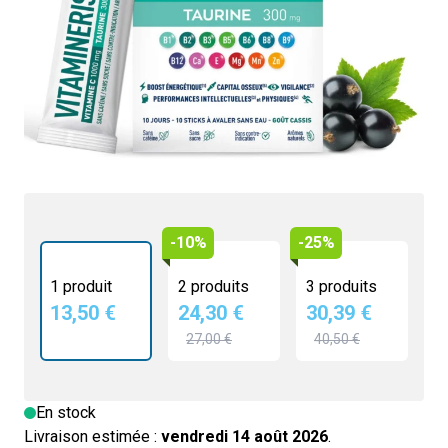
13,50 €
4.5/5 -
2 avis
Énergie durable sans caféine
Améliore la concentration
Aide à maintenir une fonction musculaire normale
Agit contre le stress oxydatif
-10%
-25%
1 produit
2 produits
3 produits
13,50 €
24,30 €
30,39 €
27,00 €
40,50 €
En stock
Livraison estimée :
vendredi 14 août 2026
.