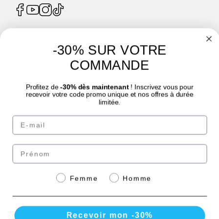
-30% SUR VOTRE
4.7
/
5
COMMANDE
Profitez de
-30% dès maintenant
! Inscrivez vous pour
recevoir votre code promo unique et nos offres à durée
limitée.
© Laboratoire des GRANIONS 2026 | Paiement sécurisé | *Norme AFNOR NF EN
Email
17444. Voir fiche produit.
eafit.com
|
punch-power.com
Prénom
Paiement sécurisé avec
Genre
Femme
Homme
Recevoir mon -30%