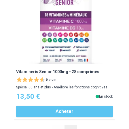
Vitamineris Senior 1000mg - 28 comprimés
Vita
5 avis
Spécial 50 ans et plus - Améliore les fonctions cognitives
Souti
13,50 €
13
En stock
Acheter