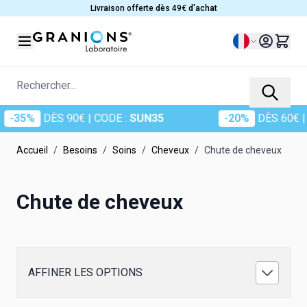
Allez au contenu
Livraison offerte dès 49€ d'achat
Langue
Rechercher...
-35%
DÈS 90€
| CODE :
SUN35
-20%
DÈS 60€
| C
Accueil
/
Besoins
/
Soins
/
Cheveux
/
Chute de cheveux
Chute de cheveux
AFFINER LES OPTIONS