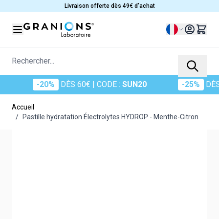
Allez au contenu
Livraison offerte dès 49€ d'achat
Langue
Rechercher...
-20%
-20%
DÈS 60€
DÈS 60€
| CODE :
| CODE :
SUN20
SUN20
-25%
-25%
DÈS 70€
DÈS 7
| 
Accueil
/
Pastille hydratation Électrolytes HYDROP - Menthe-Citron
Main image
Click to view image in fullscreen