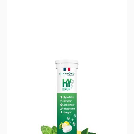
PASTILLE HYDRATATION
ÉLECTROLYTES HYDROP -
MENTHE-CITRON
8,90 €
5/5 -
27 avis
Hydratation optimale grâce aux électrolytes
essentiels
Apporte énergie et soutient la récupération