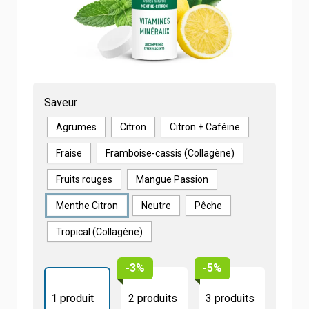
Vitamines & minéraux effervescents
Sans sucres ajoutés, sans colorants, ni
conservateurs
Saveur
Agrumes
Citron
Citron + Caféine
Fraise
Framboise-cassis (Collagène)
Fruits rouges
Mangue Passion
Menthe Citron
Neutre
Pêche
Tropical (Collagène)
-3%
-5%
1 produit
2 produits
3 produits