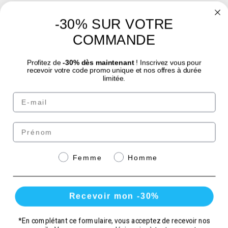
-30% SUR VOTRE
4.7
/
5
COMMANDE
Profitez de
-30% dès maintenant
! Inscrivez vous pour
recevoir votre code promo unique et nos offres à durée
limitée.
© Laboratoire des GRANIONS 2026 | Paiement sécurisé | *Norme AFNOR NF EN
Email
17444. Voir fiche produit.
eafit.com
|
punch-power.com
Prénom
Paiement sécurisé avec
Genre
Femme
Homme
Recevoir mon -30%
*En complétant ce formulaire, vous acceptez de recevoir nos
Quantité