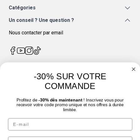
Catégories
Un conseil ? Une question ?
Nous contacter par email
-30% SUR VOTRE
4.7
/
5
COMMANDE
Profitez de
-30% dès maintenant
! Inscrivez vous pour
recevoir votre code promo unique et nos offres à durée
limitée.
© Laboratoire des GRANIONS 2026 | Paiement sécurisé | *Norme AFNOR NF EN
Email
17444. Voir fiche produit.
eafit.com
|
punch-power.com
Prénom