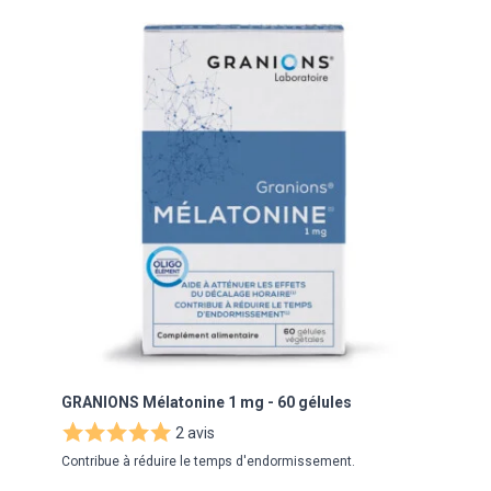
Navigating through the elements of the carousel is possibl
Press to skip carousel
Press to go to carousel navigation
GRANIONS Mélatonine 1 mg - 60 gélules
FOUC
2 avis
Contribue à réduire le temps d'endormissement.
Frict