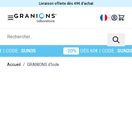
Allez au contenu
Livraison offerte dès 49€ d'achat
Langue
Rechercher...
CODE :
SUN35
-20%
DÈS 60€
| CODE :
SUN20
Accueil
/
GRANIONS d'Iode
Main image
Click to view image in fullscreen