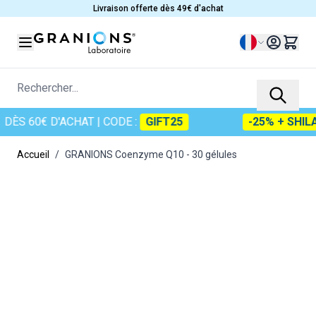
Allez au contenu
Livraison offerte dès 49€ d'achat
Langue
Rechercher...
S 60€ D'ACHAT
| CODE :
GIFT25
-25% + SHILAJ
Accueil
/
GRANIONS Coenzyme Q10 - 30 gélules
Main image
Click to view image in fullscreen