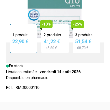
22,90 €
4.7/5 -
47 avis
-10%
-25%
1 produit
2 produits
3 produits
22,90 €
41,22 €
51,54 €
45,80 €
68,70 €
En stock
Livraison estimée :
vendredi 14 août 2026
.
Disponible en pharmacie
Réf. :
RMD0000110