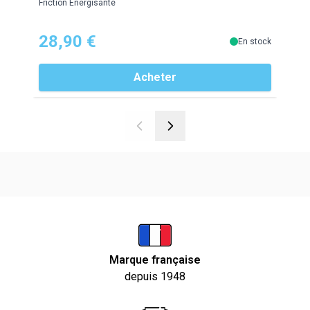
Friction Energisante
conti
28,90 €
21
En stock
Acheter
Marque française
depuis 1948