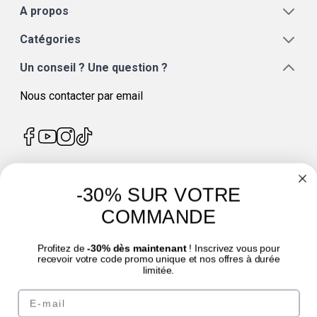
A propos
Catégories
Un conseil ? Une question ?
Nous contacter par email
-30% SUR VOTRE
4.7
/
5
COMMANDE
Profitez de
-30% dès maintenant
! Inscrivez vous pour
recevoir votre code promo unique et nos offres à durée
limitée.
© Laboratoire des GRANIONS 2026 | Paiement sécurisé | *Norme AFNOR NF EN
Email
17444. Voir fiche produit.
eafit.com
|
punch-power.com