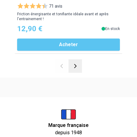
71 avis
Friction énergisante et tonifiante idéale avant et après
La fri
l'entrainement !
12,90 €
16
En stock
Acheter
Marque française
depuis 1948