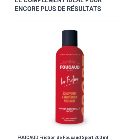
ENCORE PLUS DE RÉSULTATS
Navigating through the elements of the carousel is possibl
Press to skip carousel
Press to go to carousel navigation
FOUCAUD Friction de Foucaud Sport 200 ml
FOUC