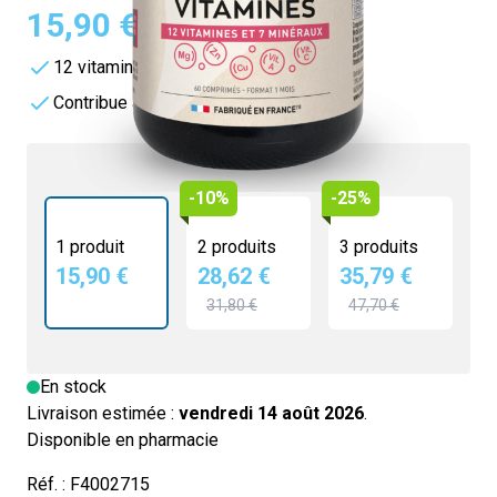
15,90 €
4.7/5 -
3 avis
12 vitamines et 7 minéraux
Contribue à rédurie la fatigue
-10%
-25%
1 produit
2 produits
3 produits
15,90 €
28,62 €
35,79 €
31,80 €
47,70 €
En stock
Livraison estimée :
vendredi 14 août 2026
.
Disponible en pharmacie
Réf. :
F4002715