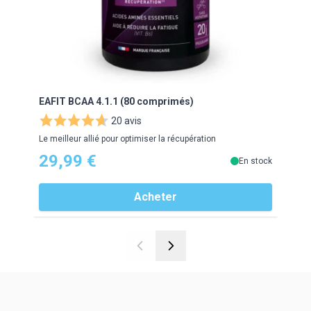
EAFIT BCAA 4.1.1 (80 comprimés)
EAFI
20 avis
Le meilleur allié pour optimiser la récupération
7g de
29,99 €
34
En stock
Acheter