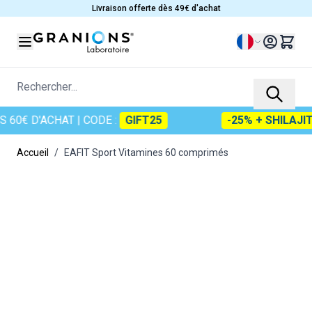
Allez au contenu
Livraison offerte dès 49€ d'achat
Langue
Rechercher...
0€ D'ACHAT
| CODE :
GIFT25
-25% + SHILAJIT 
Accueil
/
EAFIT Sport Vitamines 60 comprimés
Main image
Click to view image in fullscreen