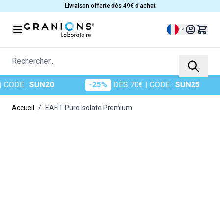
Allez au contenu
Livraison offerte dès 49€ d'achat
Langue
Rechercher...
DE :
SUN20
-25%
DÈS 70€
| CODE :
SUN25
Accueil
/
EAFIT Pure Isolate Premium
Main image
Click to view image in fullscreen