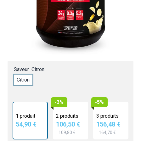
54,90 €
4.5/5 -
60 avis
25g de protéines par shaker
Enrichie en créatine
Digestion facile, assimilation rapide
Fabriqué en France
Saveur
Citron
Citron
-3%
-5%
1 produit
2 produits
3 produits
54,90 €
106,50 €
156,48 €
109,80 €
164,70 €