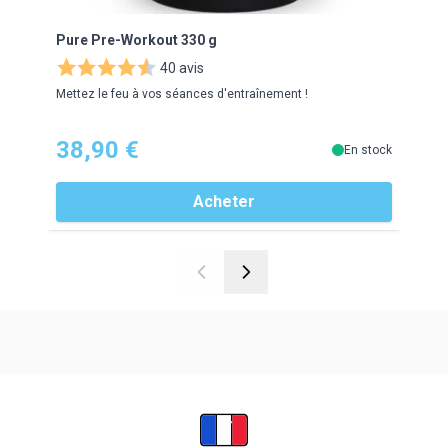
Pure Pre-Workout 330 g
EAFI
40 avis
Mettez le feu à vos séances d'entraînement !
Moell
38,90 €
14
En stock
Acheter