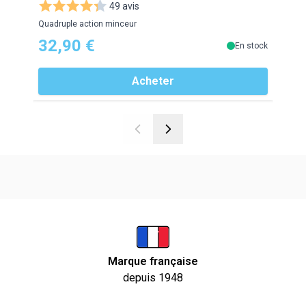
49 avis
Quadruple action minceur
Aminc
32,90 €
29
En stock
Acheter
Marque française
depuis 1948