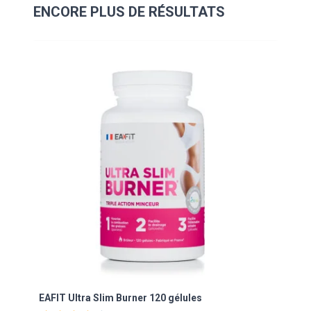
ENCORE PLUS DE RÉSULTATS
Navigating through the elements of the carousel is possibl
Press to skip carousel
Press to go to carousel navigation
EAFIT Ultra Slim Burner 120 gélules
EAFI