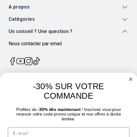
A propos
Catégories
Un conseil ? Une question ?
Nous contacter par email
-30% SUR VOTRE
4.7
/
5
COMMANDE
Profitez de
-30% dès maintenant
! Inscrivez vous pour
recevoir votre code promo unique et nos offres à durée
limitée.
© Laboratoire des GRANIONS 2026 | Paiement sécurisé | *Norme AFNOR NF EN
Email
17444. Voir fiche produit.