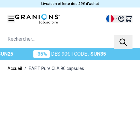
Allez au contenu
Livraison offerte dès 49€ d'achat
Langue
Rechercher...
-35%
DÈS 90€
| CODE :
SUN35
Accueil
/
EAFIT Pure CLA 90 capsules
Main image
Click to view image in fullscreen