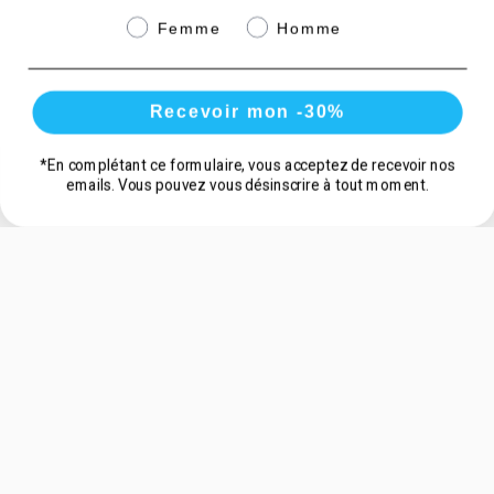
efficace.
Genre
Femme
Homme
Mon appréciation
Produit simple d’utilisation, idéal à emporter en
Recevoir mon -30%
déplacement ou lors des compétitions. Son principal
atout : son effet immédiat dès les premiers jours
*En complétant ce formulaire, vous acceptez de recevoir nos
d’utilisation.
Quantité
emails. Vous pouvez vous désinscrire à tout moment.
Acheter
Recommandation
Je recommande fortement ce produit aux sportifs
de haut niveau qui pratiquent un ou plusieurs
entraînements par jour. Il vous aidera à mieux
récupérer après vos séances et vous permettra
d'être en forme lors de vos compétitions. Je
pratique le cyclisme sur route, et ce complément a
été efficace pour tous mes entraînements, que ce
soit après une sortie endurance de 5h ou un
entraînement intensif de 1h30. Je pense également
que le BCAA 4.1.1 peut être utile pour des sportifs