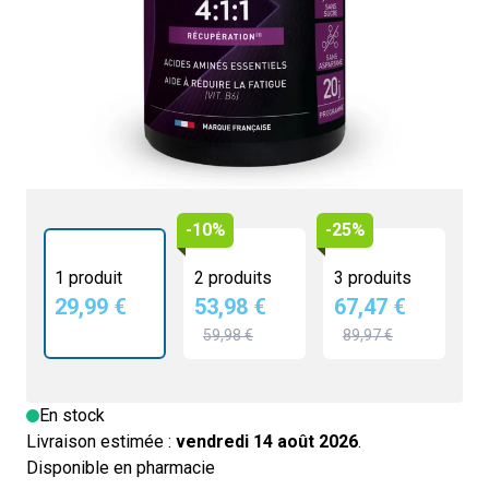
3,6g de BCAA pour 4 comprimés
Ratio 4:1:1 enrichi en L-leucine
Sans sucre, sans aspartame
Norme antidopage AFNOR
-10%
-25%
1 produit
2 produits
3 produits
29,99 €
53,98 €
67,47 €
59,98 €
89,97 €
En stock
Livraison estimée :
vendredi 14 août 2026
.
Disponible en pharmacie