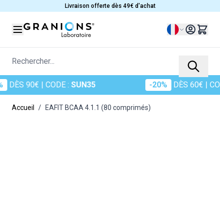
Allez au contenu
Livraison offerte dès 49€ d'achat
Langue
Rechercher...
€
| CODE :
SUN35
-20%
DÈS 60€
| CODE :
SUN2
Accueil
/
EAFIT BCAA 4.1.1 (80 comprimés)
Main image
Click to view image in fullscreen