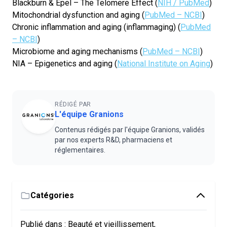
Blackburn & Epel – The Telomere Effect (
NIH / PubMed
)
Mitochondrial dysfunction and aging (
PubMed – NCBI
)
Chronic inflammation and aging (inflammaging) (
PubMed
– NCBI
)
Microbiome and aging mechanisms (
PubMed – NCBI
)
NIA – Epigenetics and aging (
National Institute on Aging
)
RÉDIGÉ PAR
L'équipe Granions
Contenus rédigés par l'équipe Granions, validés
par nos experts R&D, pharmaciens et
réglementaires.
Catégories
Publié dans :
Beauté et vieillissement
,