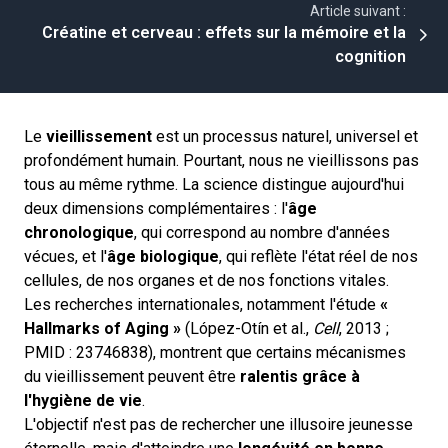
Article suivant :
Créatine et cerveau : effets sur la mémoire et la
cognition
Le
vieillissement
est un processus naturel, universel et
profondément humain. Pourtant, nous ne vieillissons pas
tous au même rythme. La science distingue aujourd'hui
deux dimensions complémentaires : l'
âge
chronologique
, qui correspond au nombre d'années
vécues, et l'
âge biologique
, qui reflète l'état réel de nos
cellules, de nos organes et de nos fonctions vitales.
Les recherches internationales, notamment l'étude
«
Hallmarks of Aging »
(López-Otín et al.,
Cell
, 2013 ;
PMID : 23746838), montrent que certains mécanismes
du vieillissement peuvent être
ralentis grâce à
l'hygiène de vie
.
L'objectif n'est pas de rechercher une illusoire jeunesse