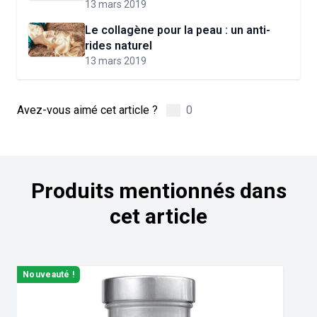
13 mars 2019
Le collagène pour la peau : un anti-
rides naturel
13 mars 2019
Avez-vous aimé cet article ?
0
Produits mentionnés dans
cet article
Navigating through the elements of the carousel is possible us
Press to skip carousel
Press to go to carousel navigation
Nouveauté !
N