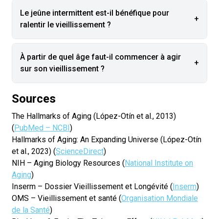
Le jeûne intermittent est-il bénéfique pour
+
ralentir le vieillissement ?
À partir de quel âge faut-il commencer à agir
+
sur son vieillissement ?
Sources
The Hallmarks of Aging (López-Otín et al., 2013)
(
PubMed – NCBI
)
Hallmarks of Aging: An Expanding Universe (López-Otín
et al., 2023) (
ScienceDirect
)
NIH – Aging Biology Resources (
National Institute on
Aging
)
Inserm – Dossier Vieillissement et Longévité (
Inserm
)
OMS – Vieillissement et santé (
Organisation Mondiale
de la Santé
)