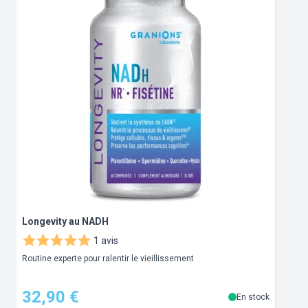
Longevity au NADH
A
1 avis
Routine experte pour ralentir le vieillissement
R
32,90 €
En stock