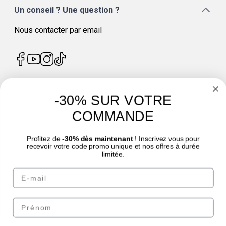
Un conseil ? Une question ?
Nous contacter par email
-30% SUR VOTRE
4.7
/
5
COMMANDE
Profitez de
-30% dès maintenant
! Inscrivez vous pour
recevoir votre code promo unique et nos offres à durée
limitée.
© Laboratoire des GRANIONS 2026 | Paiement sécurisé | *Norme AFNOR NF EN
Email
17444. Voir fiche produit.
eafit.com
|
punch-power.com
Prénom