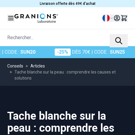
Allez au contenu
Livraison offerte dès 49€ d'achat
Langue
Rechercher...
DE :
SUN20
-25%
DÈS 70€
| CODE :
SUN25
Conseils
>
Articles
>
Tache blanche sur la peau : comprendre les causes et
solutions
Tache blanche sur la
peau : comprendre les