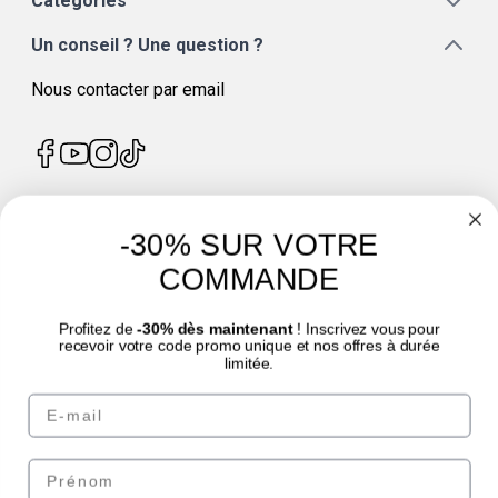
Catégories
Un conseil ? Une question ?
Nous contacter par email
-30% SUR VOTRE
4.7
/
5
COMMANDE
Profitez de
-30% dès maintenant
! Inscrivez vous pour
recevoir votre code promo unique et nos offres à durée
limitée.
© Laboratoire des GRANIONS 2026 | Paiement sécurisé | *Norme AFNOR NF EN
Email
17444. Voir fiche produit.
eafit.com
|
punch-power.com
Prénom