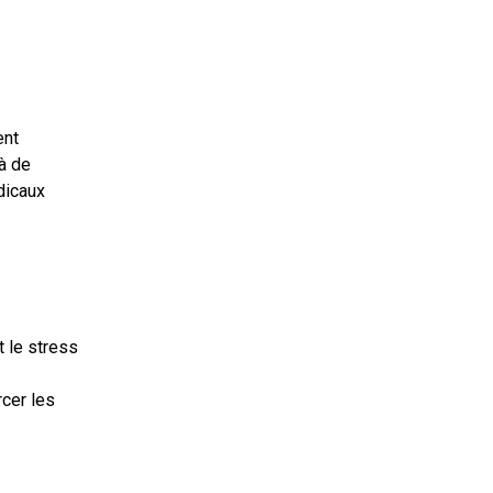
ent
à de
adicaux
t le stress
rcer les