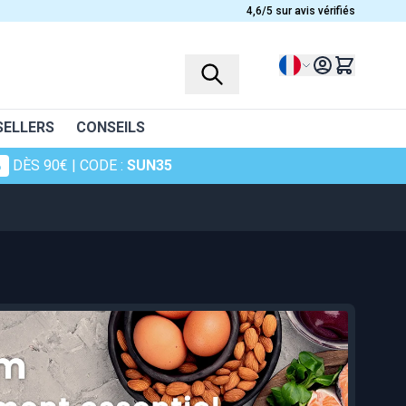
4,6/5 sur avis vérifiés
Langue
SELLERS
CONSEILS
%
DÈS 90€
| CODE :
SUN35
s