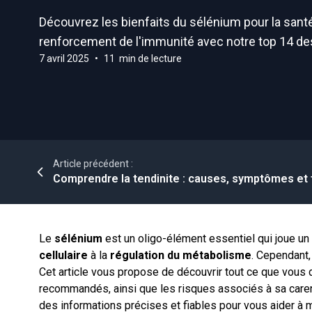
Hydratation
Levure de bière
Troubles Masculins
Manganèse
Vitamineris
Découvrez les bienfaits du sélénium pour la santé,
Immunité
Mélatonine
Yeux
Molybdène
renforcement de l'immunité avec notre top 14 de
All-in-One
7 avril 2025
•
11 min de lecture
Libido
Morosil
Potassium
Somatoline
Niacinamide
Sélénium
Effervescente
Omega 3
Zinc
Probiotiques
Shilajit
Article précédent :
Comprendre la tendinite : causes, symptômes et 
Le
sélénium
est un oligo-élément essentiel qui joue un 
cellulaire
à la
régulation du métabolisme
. Cependant,
Cet article vous propose de découvrir tout ce que vous d
recommandés, ainsi que les risques associés à sa caren
des informations précises et fiables pour vous aider à 