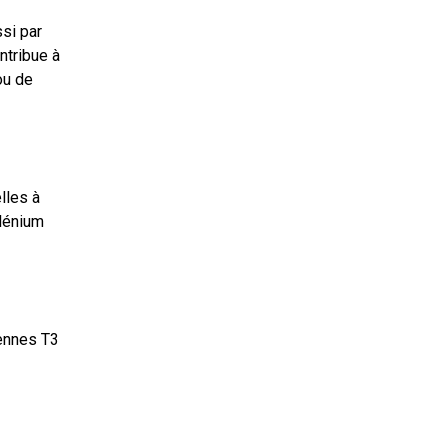
si par
ntribue à
ou de
lles à
élénium
iennes T3