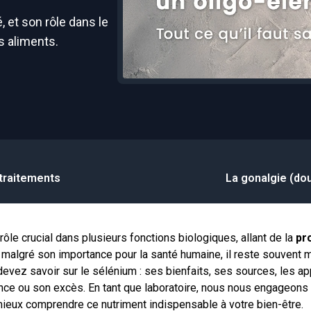
Maca
Pat'Patrouille
 et son rôle dans le
Myrtille
s aliments.
Longévité
Propolis
EAFIT
Psyllium
Canettes Santé
Quinquina
Reine des prés
Rhodiola
Vigne rouge
traitements
La gonalgie (do
Safran
rôle crucial dans plusieurs fonctions biologiques, allant de la
pr
 malgré son importance pour la santé humaine, il reste souvent 
evez savoir sur le sélénium : ses bienfaits, ses sources, les ap
ce ou son excès. En tant que laboratoire, nous nous engageons à
mieux comprendre ce nutriment indispensable à votre bien-être.