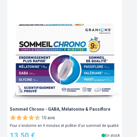
Sommeil Chrono - GABA, Mélatonine & Passiflore
G
10 avis
Pour s'endormir en 9 minutes et profiter d'un sommeil de qualité
G
13,50 €
En stock