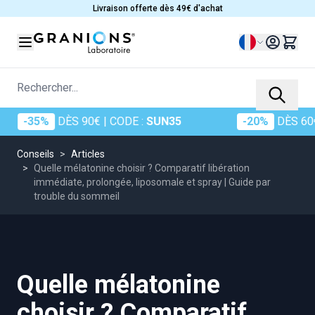
Allez au contenu
Livraison offerte dès 49€ d'achat
Langue
Rechercher...
%
DÈS 90€
| CODE :
SUN35
-20%
DÈS 60€
| CODE 
Conseils
>
Articles
>
Quelle mélatonine choisir ? Comparatif libération
immédiate, prolongée, liposomale et spray | Guide par
trouble du sommeil
Quelle mélatonine
choisir ? Comparatif