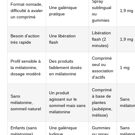
Spray
Format nomade,
Une galénique
sublingual
difficulté à avaler
1,9 mg
pratique
ou
un comprimé
gummies
Libération
Besoin d'action
Une libération
flash (2
1,9 mg
très rapide
flash
minutes)
Comprimé
Profil sensible à
Des produits
seul ou
la mélatonine,
faiblement dosés
1 mg
association
dosage modéré
en mélatonine
d'actifs
Comprimé
Un produit
Sans
à base de
agissant sur le
Sans
mélatonine,
plantes
sommeil mais sans
mélato
sommeil naturel
(aubépine,
mélatonine
mélisse)
Enfants (sans
Une galénique
Gummies
Sans
mélatonine)
ludique
ou spray
mélato