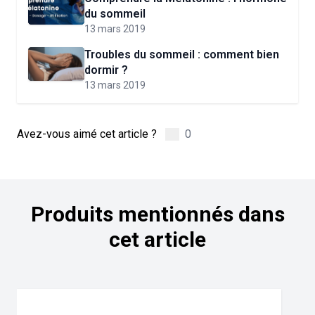
du sommeil
13 mars 2019
Troubles du sommeil : comment bien
dormir ?
13 mars 2019
Avez-vous aimé cet article ?
0
Produits mentionnés dans
cet article
Navigating through the elements of the carousel is possible us
Press to skip carousel
Press to go to carousel navigation