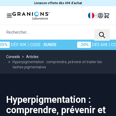
Allez au contenu
Livraison offerte dès 49€ d'achat
Langue
Rechercher...
ÈS 90€
| CODE :
SUN35
-20%
DÈS 60€
| CODE :
SU
Conseils
>
Articles
>
Hyperpigmentation : comprendre, prévenir et traiter les
taches pigmentaires
Hyperpigmentation :
comprendre, prévenir et