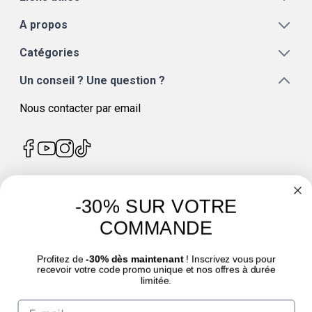
A propos
Catégories
Un conseil ? Une question ?
Nous contacter par email
-30% SUR VOTRE
4.7
/
5
COMMANDE
Profitez de
-30% dès maintenant
! Inscrivez vous pour
recevoir votre code promo unique et nos offres à durée
limitée.
© Laboratoire des GRANIONS 2026 | Paiement sécurisé | *Norme AFNOR NF EN
Email