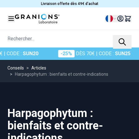
Allez au contenu
Livraison offerte dès 49€ d'achat
Langue
Rechercher...
E :
SUN20
-25%
DÈS 70€
| CODE :
SUN25
-
Conseils
>
Articles
>
Harpagophytum : bienfaits et contre-indications
Harpagophytum :
bienfaits et contre-
indications