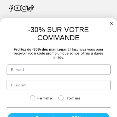
-30% SUR VOTRE
4.7
/
5
COMMANDE
Profitez de
-30% dès maintenant
! Inscrivez vous pour
recevoir votre code promo unique et nos offres à durée
limitée.
© Laboratoire des GRANIONS 2026 | Paiement sécurisé | *Norme AFNOR NF EN
Email
17444. Voir fiche produit.
eafit.com
|
punch-power.com
Prénom
Paiement sécurisé avec
Genre
Femme
Homme