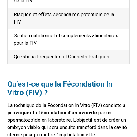
de la FIV
Risques et
e
ffets
s
econdaires
p
otentiels de la
FIV
Soutien
n
utritionnel et
c
ompléments
al
imentaires
pour la FIV
Questions Fréquentes et Conseils Pratiques
Qu’est-ce que la Fécondation In
Vitro (FIV) ?
La technique de la Fécondation In Vitro (FIV) consiste à
provoquer la fécondation d’un ovocyte
par un
spermatozoïde en laboratoire. L’objectif est de créer un
embryon viable qui sera ensuite transféré dans la cavité
utérine pour permettre l’implantation et le