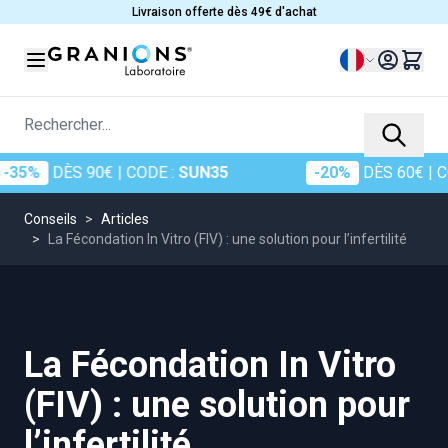
Allez au contenu
Livraison offerte dès 49€ d'achat
Langue
Rechercher...
DÈS 90€
| CODE :
SUN35
-20%
DÈS 60€
| CODE :
Conseils
>
Articles
>
La Fécondation In Vitro (FIV) : une solution pour l’infertilité
La Fécondation In Vitro
(FIV) : une solution pour
l’infertilité