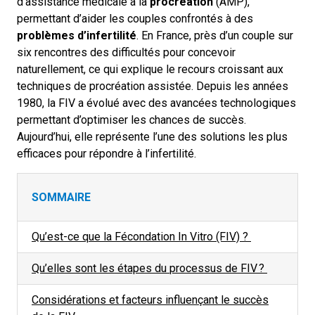
d’assistance médicale à la
procréation
(AMP),
permettant d’aider les couples confrontés à des
problèmes d’infertilité
.
En France, près d’un couple sur
six rencontres
des difficultés pour concevoir
naturellement, ce qui explique le recours croissant aux
techniques de procréation assistée. Depuis les années
1980, la FIV a évolué avec des avancées technologiques
permettant d’optimiser les chances de succès.
Aujourd’hui, elle représente l’une des solutions les plus
efficaces pour répondre à l’infertilité.
SOMMAIRE
Qu’est-ce que la Fécondation In Vitro (FIV) ?
Qu’elles sont l
es
é
tapes du
p
rocessus de FIV
?
Considérations et
f
acteurs
influençant le
s
uccès