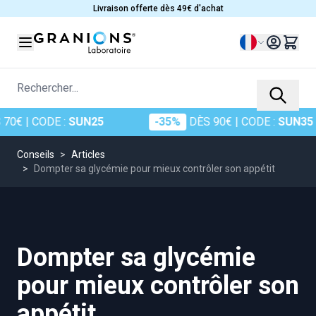
Allez au contenu
Livraison offerte dès 49€ d'achat
Langue
Rechercher...
0€
| CODE :
SUN25
-35%
DÈS 90€
| CODE :
SUN35
Conseils
>
Articles
>
Dompter sa glycémie pour mieux contrôler son appétit
Dompter sa glycémie
pour mieux contrôler son
appétit