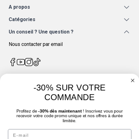
A propos
Catégories
Un conseil ? Une question ?
Nous contacter par email
-30% SUR VOTRE
4.7
/
5
COMMANDE
Profitez de
-30% dès maintenant
! Inscrivez vous pour
recevoir votre code promo unique et nos offres à durée
limitée.
© Laboratoire des GRANIONS 2026 | Paiement sécurisé | *Norme AFNOR NF EN
Email
17444. Voir fiche produit.