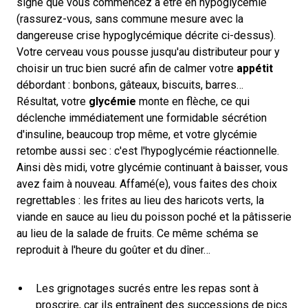
signe que vous commencez à être en hypoglycémie
(rassurez-vous, sans commune mesure avec la
dangereuse crise hypoglycémique décrite ci-dessus).
Votre cerveau vous pousse jusqu'au distributeur pour y
choisir un truc bien sucré afin de calmer votre
appétit
débordant : bonbons, gâteaux, biscuits, barres…
Résultat, votre
glycémie
monte en flèche, ce qui
déclenche immédiatement une formidable sécrétion
d'insuline, beaucoup trop même, et votre glycémie
retombe aussi sec : c'est l'hypoglycémie réactionnelle.
Ainsi dès midi, votre glycémie continuant à baisser, vous
avez faim à nouveau. Affamé(e), vous faites des choix
regrettables : les frites au lieu des haricots verts, la
viande en sauce au lieu du poisson poché et la pâtisserie
au lieu de la salade de fruits. Ce même schéma se
reproduit à l'heure du goûter et du dîner…
Les grignotages sucrés entre les repas sont à
proscrire, car ils entraînent des successions de pics