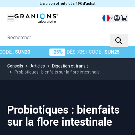
Allez au contenu
Livraison offerte dès 49€ d'achat
Langue
Rechercher...
 :
SUN20
-25%
DÈS 70€
| CODE :
SUN25
-3
Conseils
>
Articles
>
Digestion et transit
>
Probiotiques : bienfaits sur la flore intestinale
Probiotiques : bienfaits
sur la flore intestinale