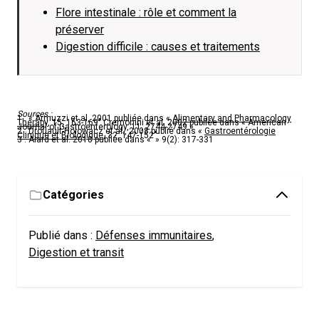
Flore intestinale : rôle et comment la
préserver
Digestion difficile : causes et traitements
Sources :
1 : « Armuzzi et al, 2001 publiée dans «
Alimentary and Pharmacology
Therapy
, 15, 163-169″ Cremonini et al. 2002 publiée dans « American
Journal of Gastroenterology, 11, 2744-2749 »
2 : Drouault-Holowacz et al., 2008 publié dans «
G
astroentérologie
Clinique et Biologique
, 32, 147-152″
3 : Alard et al. 2018 publiée dans « » 9(2): 317-331
Catégories
Publié dans :
Défenses immunitaires
,
Digestion et transit