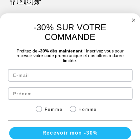
-30% SUR VOTRE
4.7
/
5
COMMANDE
Profitez de
-30% dès maintenant
! Inscrivez vous pour
recevoir votre code promo unique et nos offres à durée
limitée.
© Laboratoire des GRANIONS 2026 | Paiement sécurisé | *Norme AFNOR NF EN
Email
17444. Voir fiche produit.
eafit.com
|
punch-power.com
Prénom
Paiement sécurisé avec
Genre
Femme
Homme
Recevoir mon -30%