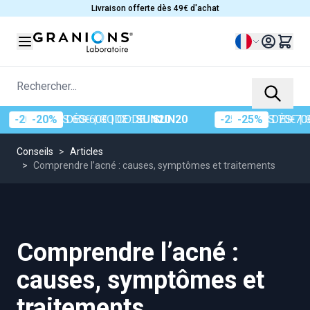
Allez au contenu
Livraison offerte dès 49€ d'achat
Langue
Rechercher...
0%
DÈS 60€
| CODE :
SUN20
-25%
DÈS 70€
| CODE :
Conseils
>
Articles
>
Comprendre l’acné : causes, symptômes et traitements
Comprendre l’acné :
causes, symptômes et
traitements