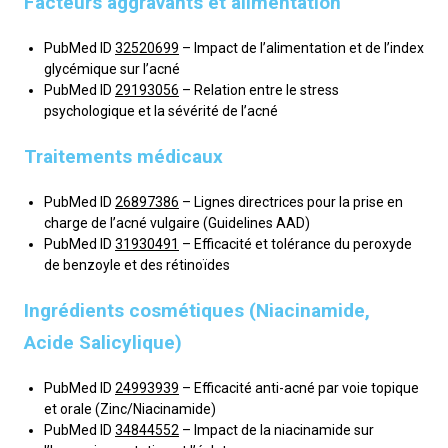
Facteurs aggravants et alimentation
PubMed ID
32520699
– Impact de l’alimentation et de l’index
glycémique sur l’acné
PubMed ID
29193056
– Relation entre le stress
psychologique et la sévérité de l’acné
Traitements médicaux
PubMed ID
26897386
– Lignes directrices pour la prise en
charge de l’acné vulgaire (Guidelines AAD)
PubMed ID
31930491
– Efficacité et tolérance du peroxyde
de benzoyle et des rétinoïdes
Ingrédients cosmétiques (Niacinamide,
Acide Salicylique)
PubMed ID
24993939
– Efficacité anti-acné par voie topique
et orale (Zinc/Niacinamide)
PubMed ID
34844552
– Impact de la niacinamide sur