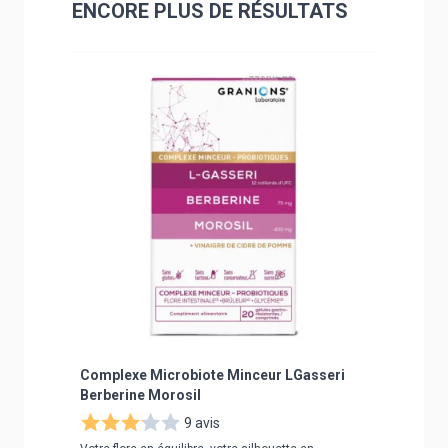
ENCORE PLUS DE RÉSULTATS
Navigating through the elements of the carousel is poss
Press to skip carousel
Press to go to carousel navigation
Complexe Microbiote Minceur LGasseri
Protéin
Berberine Morosil
9 avis
L’équilibre