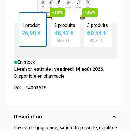
-10%
-25%
1 produit
2 produits
3 produits
26,90 €
48,42 €
60,54 €
53,80 €
80,70 €
En stock
Livraison estimée :
vendredi 14 août 2026
.
Disponible en pharmacie
Réf. :
F4003626
Description
Envies de grignotage, satiété trop courte, équilibre