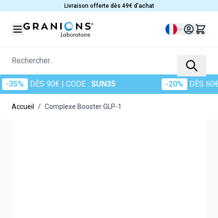
Allez au contenu
Livraison offerte dès 49€ d'achat
Langue
Rechercher...
%
DÈS 90€
| CODE :
SUN35
-20%
DÈS 60€
| CO
Accueil
/
Complexe Booster GLP-1
Main image
Click to view image in fullscreen