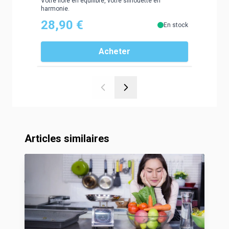
Votre flore en équilibre, votre silhouette en
harmonie.
28,90 €
37,9
En stock
Acheter
Articles similaires