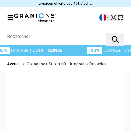
Allez au contenu
Livraison offerte dès 49€ d'achat
Langue
Rechercher...
S 90€
| CODE :
SUN35
-20%
DÈS 60€
| CODE :
SU
Accueil
/
Collagène+ Sublimlift - Ampoules Buvables
Main image
Click to view image in fullscreen