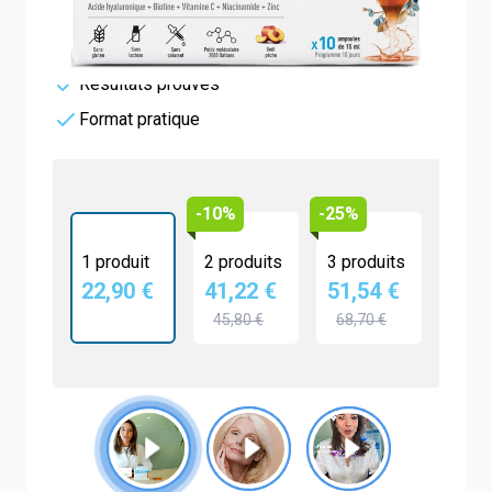
Collagène Marin Naticol®
Actifs beauté synergique
Résultats prouvés
Format pratique
-10%
-25%
1 produit
2 produits
3 produits
22,90 €
41,22 €
51,54 €
45,80 €
68,70 €