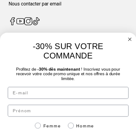
Nous contacter par email
-30% SUR VOTRE
4.7
/
5
COMMANDE
Profitez de
-30% dès maintenant
! Inscrivez vous pour
recevoir votre code promo unique et nos offres à durée
limitée.
© Laboratoire des GRANIONS 2026 | Paiement sécurisé | *Norme AFNOR NF EN
Email
17444. Voir fiche produit.
eafit.com
|
punch-power.com
Prénom
Paiement sécurisé avec
Genre
Femme
Homme