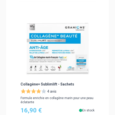
Navigating through the elements of the carousel is poss
Press to skip carousel
Collagène+ Sublimlift - Sachets
4 avis
Formule enrichie en collagène marin pour une peau
éclatante
16,90 €
En stock