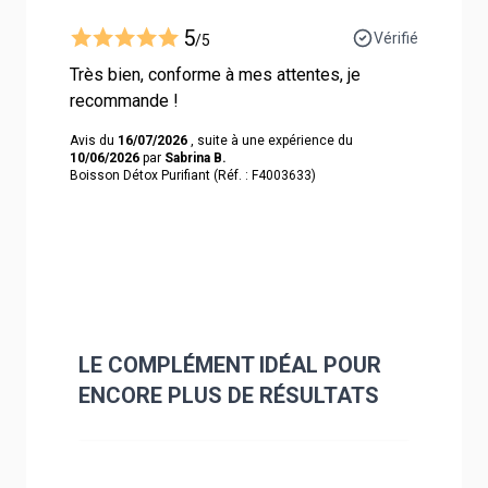
5
Vérifié
/5
Très bien, conforme à mes attentes, je
recommande !
Avis du
16/07/2026
, suite à une expérience du
10/06/2026
par
Sabrina B.
Boisson Détox Purifiant (Réf. : F4003633)
LE COMPLÉMENT IDÉAL POUR
ENCORE PLUS DE RÉSULTATS
Navigating through the elements of the carousel is poss
Press to skip carousel
Press to go to carousel navigation