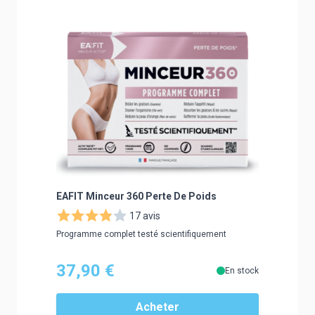
EAFIT Minceur 360 Perte De Poids
Granion
Konjac &
17 avis
Programme complet testé scientifiquement
Ne repren
37,90 €
26,9
En stock
Acheter