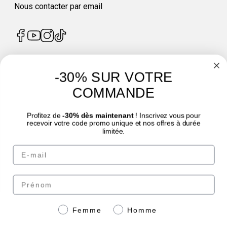
Nous contacter par email
-30% SUR VOTRE
4.7
/
5
COMMANDE
Profitez de
-30% dès maintenant
! Inscrivez vous pour
recevoir votre code promo unique et nos offres à durée
limitée.
© Laboratoire des GRANIONS 2026 | Paiement sécurisé | *Norme AFNOR NF EN
Email
17444. Voir fiche produit.
eafit.com
|
punch-power.com
Prénom
Paiement sécurisé avec
Genre
Femme
Homme