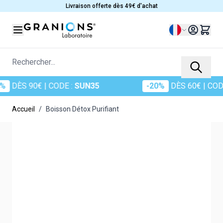
Allez au contenu
Livraison offerte dès 49€ d'achat
Langue
Rechercher...
S 90€
| CODE :
SUN35
-20%
DÈS 60€
| CODE :
S
Accueil
/
Boisson Détox Purifiant
Main image
Click to view image in fullscreen